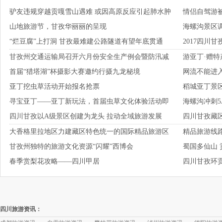
驴友违规穿越贡嘎雪山遇难 或因高原反应引起肺水肿
情侣自驾游
认骗子
山地旅游节，甘孜华丽丽的呈现
海螺沟景区
而去世
敲响了车窗
“烂豆腐”上打洞 甘孜最难建公路隧道有望年底贯通
2017四川
线路
甘孜州交通运输局召开六月份安全生产例会暨防汛减
游亚丁·赠特
首届“猎塔湖”杯摄影大赛邀约行摄九龙秘境
网流不能进
灾工作推进会
么玩
亚丁挖虫草活动开始报名抢票
稻城亚丁景
寻宝亚丁——亚丁新玩法，首届虫草文化体验活动即
海螺沟冲刺5
四川甘孜以A级景区创建为龙头 拉动全域旅游发展
四川甘孜藏
将启动
大香格里拉地区力建藏区特色统一的国际精品旅游区
精品旅游线
甘孜州独特的旅游文化资源“闪耀”西博会
蜀国多仙山 
春季赏梨花攻略——四川甲居
四川甘孜环
四川旅游资讯：