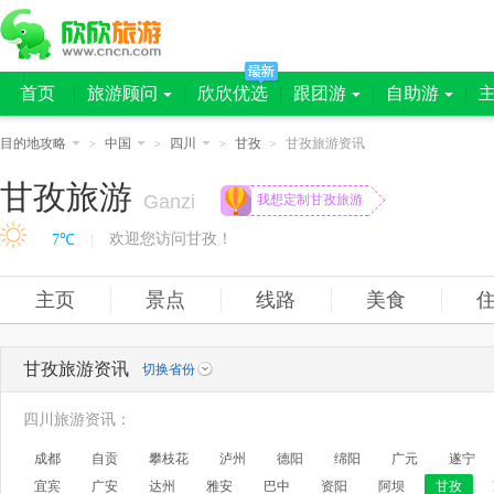
首页
旅游顾问
欣欣优选
跟团游
自助游
目的地攻略
中国
四川
甘孜
甘孜旅游资讯
>
>
>
>
甘孜旅游
Ganzi
我想定制甘孜旅游
欢迎您访问甘孜！
7℃
|
主页
景点
线路
美食
甘孜旅游资讯
切换省份
四川旅游资讯：
成都
自贡
攀枝花
泸州
德阳
绵阳
广元
遂宁
宜宾
广安
达州
雅安
巴中
资阳
阿坝
甘孜