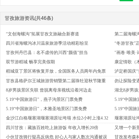
甘孜旅游资讯(共46条)
“文创海螺沟”拓展甘孜文旅融合新赛道
第二届海螺
四川省海螺沟冰川温泉旅游季活动精彩纷呈
“冬游甘孜”
景区联动协
甘孜州丹巴县：名不虚传的川西“颜值”担当
"画卷·唯美
双节游稻城 畅享完美假期
康定情歌（木
稻城亚丁景区将恢复开放，全国医务人员两年内免票
泸定桥国庆“
湖泊
甘孜县格萨尔王城旅游营销暨第二届珠牡迎秋节隆重
勿让探险变
8岁男孩景区失联 曾脱离母亲视线沿着河边走
湖北8岁男孩
开幕
亡
5.19“中国旅游日”，燕子沟景区门票免费
5.19“中
5.19“中国旅游日”，木雅圣地景区门票免费
5.19“中
金沙江白格堰塞湖堰塞湖原址垮塌 水位2小时上涨4.32
堰塞湖原址
四川甘孜：藏族百姓吃上旅游饭 年收入增长20倍
又增一个新
米
小伙甘孜骑行疑高反病危 好心人与家人数次沟通被误
甘孜发布森