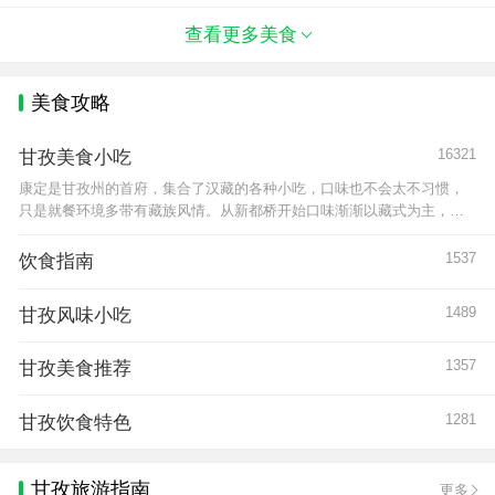
春夫妇，早年曾在康帮人干活，夫妇善做
查看更多美食
美食攻略
16321
甘孜美食小吃
康定是甘孜州的首府，集合了汉藏的各种小吃，口味也不会太不习惯，
只是就餐环境多带有藏族风情。从新都桥开始口味渐渐以藏式为主，蔬
菜种类及质量渐渐降低，而藏式口味的糌粑，面粉,青稞,酥油茶，牛羊肉
随处可见。稻城当地人以馒头，糌粑,酥油
1537
饮食指南
1489
甘孜风味小吃
1357
甘孜美食推荐
1281
甘孜饮食特色
甘孜旅游指南
更多