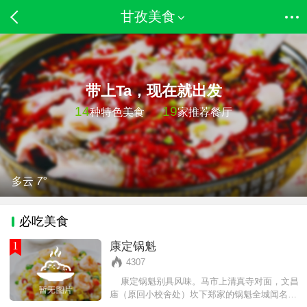
甘孜美食
带上Ta，现在就出发
14
19
种特色美食
家推荐餐厅
多云
7°
必吃美食
1
康定锅魁
4307
康定锅魁别具风味。马市上清真寺对面，文昌
庙（原回小校舍处）坎下郑家的锅魁全城闻名。