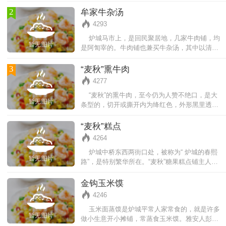
品种有混糖锅魁、油旋子、方方酥、糖锅
2
牟家牛杂汤
4293
炉城马市上，是回民聚居地，几家牛肉铺，均
是阿訇宰的。牛肉铺也兼买牛杂汤，其中以清真
寺上面牟家的牛肉汤，最受人喜爱。其牛
3
“麦秋”熏牛肉
4277
“麦秋”的熏牛肉，至今仍为人赞不绝口，是大
条型的，切开或撕开内为绛红色，外形黑里透
亮，入口酥香回甜，不卡牙齿，老少品后
“麦秋”糕点
4264
炉城中桥东西两街口处，被称为“ 炉城的春熙
路”，是特别繁华所在。“麦秋”糖果糕点铺主人姓
王，延聘内地擅长糖果糕点师傅制
金钩玉米馍
4246
玉米面蒸馍是炉城平常人家常食的，就是许多
做小生意开小摊铺，常蒸食玉米馍。雅安人彭大