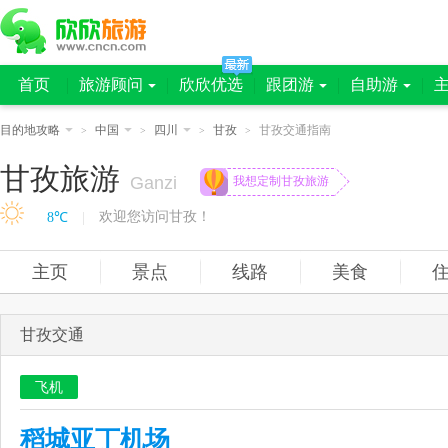
首页
旅游顾问
欣欣优选
跟团游
自助游
目的地攻略
中国
四川
甘孜
甘孜交通指南
>
>
>
>
甘孜旅游
Ganzi
我想定制甘孜旅游
欢迎您访问甘孜！
8℃
|
主页
景点
线路
美食
甘孜交通
飞机
稻城亚丁机场