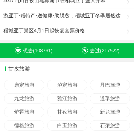
2017四川甘孜山地旅游节在稻城亚丁盛大开幕
游亚丁·赠特产·送健康·助脱贫，稻城亚丁冬季居然这么玩
稻城亚丁景区4月1日起恢复套票价格
想去(
108761
)
去过(
217522
)
甘孜旅游
康定旅游
泸定旅游
丹巴旅游
九龙旅游
雅江旅游
道孚旅游
炉霍旅游
甘孜旅游
新龙旅游
德格旅游
白玉旅游
石渠旅游