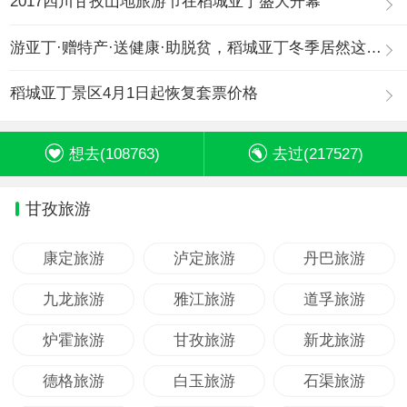
2017四川甘孜山地旅游节在稻城亚丁盛大开幕
游亚丁·赠特产·送健康·助脱贫，稻城亚丁冬季居然这么玩
稻城亚丁景区4月1日起恢复套票价格
想去(
108763
)
去过(
217527
)
甘孜旅游
康定旅游
泸定旅游
丹巴旅游
九龙旅游
雅江旅游
道孚旅游
炉霍旅游
甘孜旅游
新龙旅游
德格旅游
白玉旅游
石渠旅游